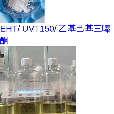
EHT/ UVT150/ 乙基己基三嗪
酮