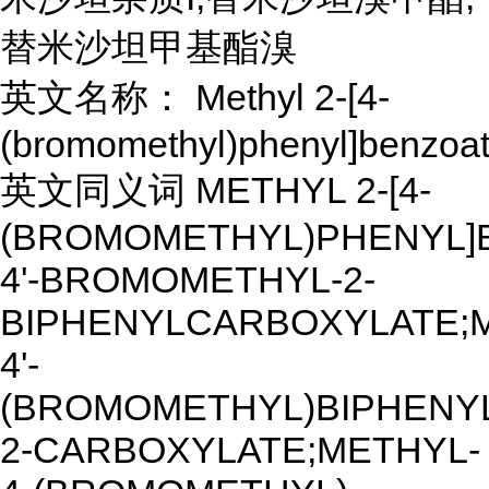
替米沙坦甲基酯溴
英文名称： Methyl 2-[4-
(bromomethyl)phenyl]benzoa
英文同义词 METHYL 2-[4-
(BROMOMETHYL)PHENYL]
4'-BROMOMETHYL-2-
BIPHENYLCARBOXYLATE;
4'-
(BROMOMETHYL)BIPHENY
2-CARBOXYLATE;METHYL-