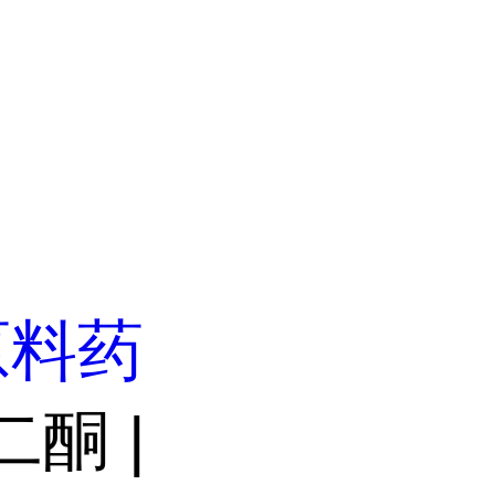
原料药
二酮 |