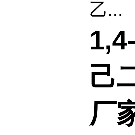
乙...
1,
己二
厂