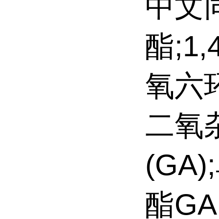
中文
酯;1,
氧六环
二氧杂
(GA
酯GA