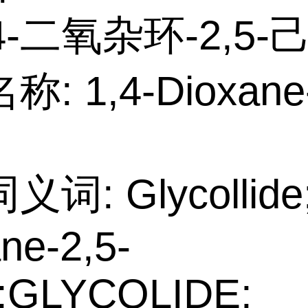
,4-二氧杂环-2,5
: 1,4-Dioxane-
词: Glycollide;
ne-2,5-
e;GLYCOLIDE;