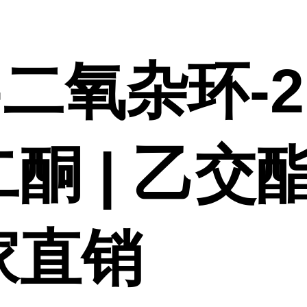
4-二氧杂环-2,
酮 | 乙交酯
家直销