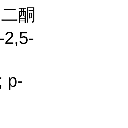
-己二酮
2,5-
 p-