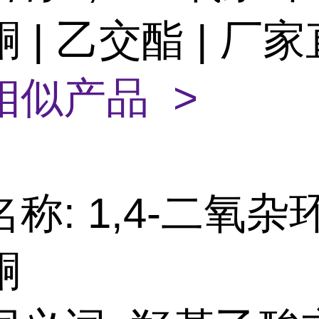
 | 乙交酯 | 厂
相似产品 >
称: 1,4-二氧杂环-
酮