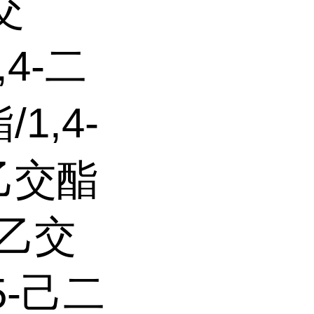
交
,4-二
1,4-
;乙交酯
;乙交
5-己二