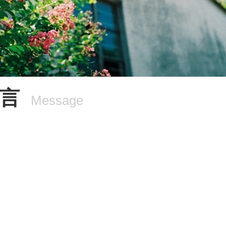
言
Message