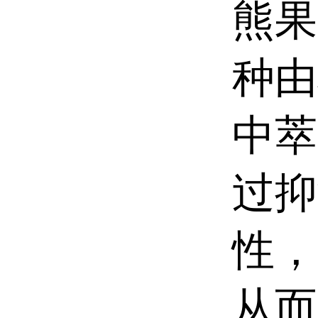
熊果
种由
中萃
过抑
性，
从而