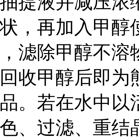
抽提液并减压浓
状，再加入甲醇
，滤除甲醇不溶
回收甲醇后即为
品。若在水中以
色、过滤、重结