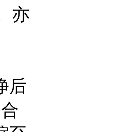
。亦
净后
，合