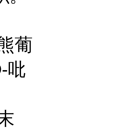
熊葡
-吡
末