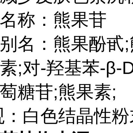
名称：熊果苷
别名：熊果酚甙;
素;对-羟基苯-β-D
萄糖苷;熊果素;
观：白色结晶性粉