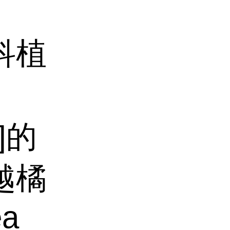
科植
.]的
越橘
ea