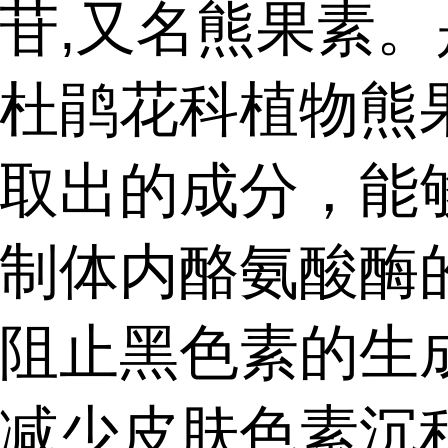
苷,又名熊果素。
杜鹃花科植物熊
取出的成分，能
制体内酪氨酸酶
阻止黑色素的生
减少皮肤色素沉