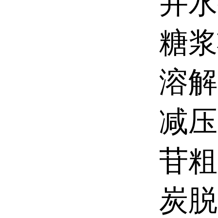
并水
糖浆
溶解
减压
苷粗
炭脱