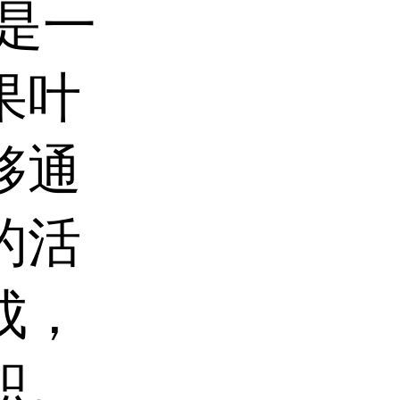
是一
果叶
够通
的活
成，
积。