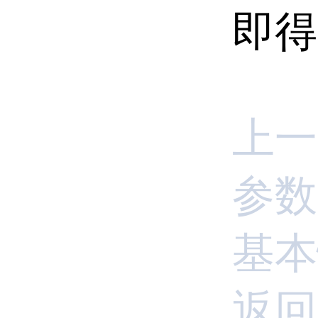
即得
上一
参数
基本
返回