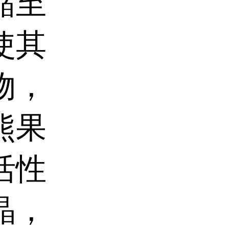
缩至
使其
物，
熊果
活性
晶，