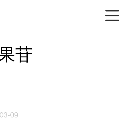
果苷
03-09