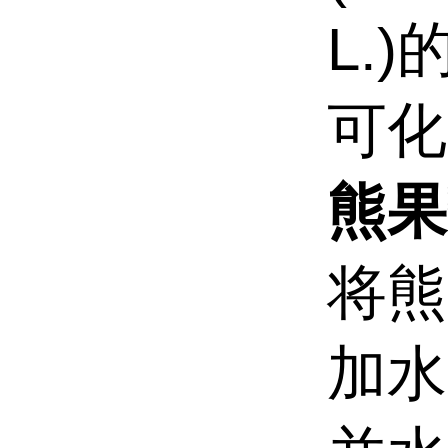
L.
可化
熊果
将熊
加水