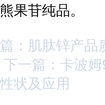
熊果苷纯品。
篇：肌肽锌产品
下一篇：卡波姆9
性状及应用