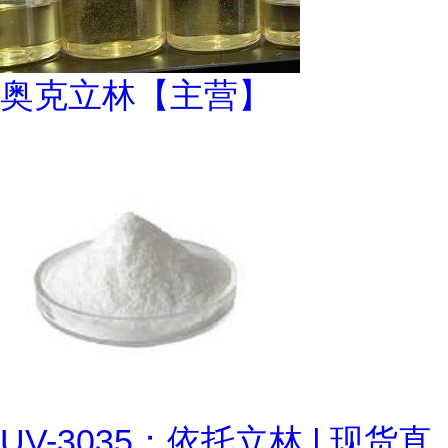
奥克立林【主营】
UV-3035；依托立林 | 现货直