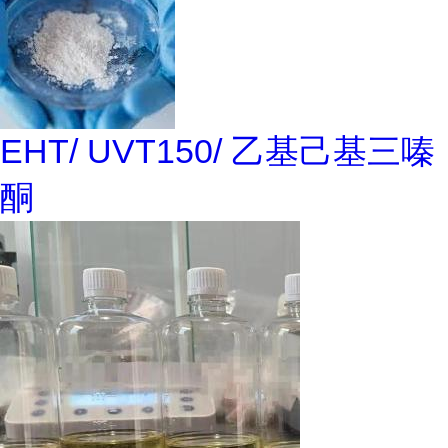
EHT/ UVT150/ 乙基己基三嗪
酮