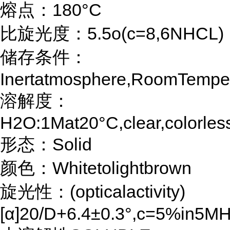
熔点：180°C
比旋光度：5.5o(c=8,6NHCL)
储存条件：
Inertatmosphere,RoomTempe
溶解度：
H2O:1Mat20°C,clear,colorles
形态：Solid
颜色：Whitetolightbrown
旋光性：(opticalactivity)
[α]20/D+6.4±0.3°,c=5%in5M