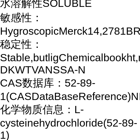
水溶解性SOLUBLE
敏感性：
HygroscopicMerck14,2781B
稳定性：
Stable,butligChemicalbookh
DKWTVANSSA-N
CAS数据库：52-89-
1(CASDataBaseReference)N
化学物质信息：L-
cysteinehydrochloride(52-89-
1)