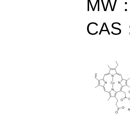
MW： 
CAS：