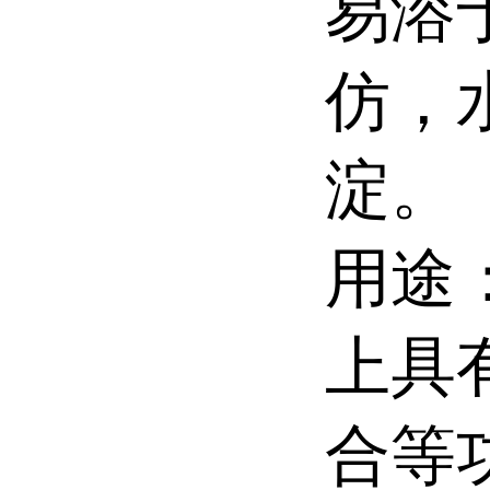
易溶
仿，
淀。
用途
上具
合等