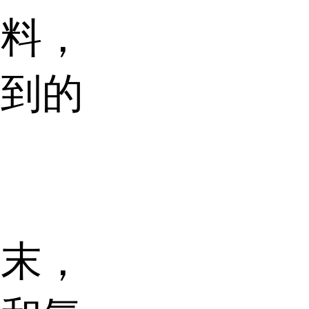
原料，
得到的
粉末，