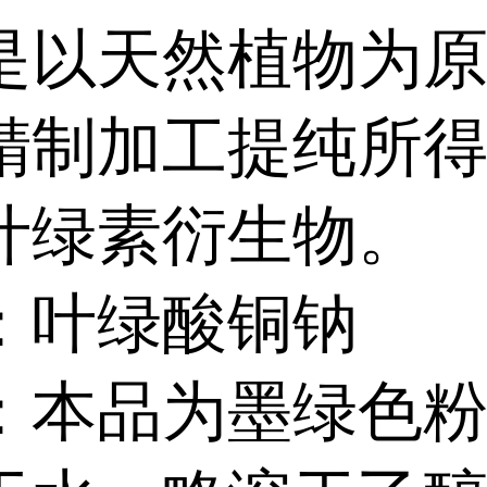
是以天然植物为
精制加工提纯所
叶绿素衍生物。
：叶绿酸铜钠
：本品为墨绿色