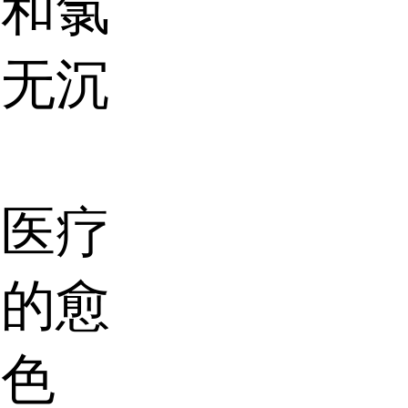
醇和氯
，无沉
，医疗
面的愈
着色