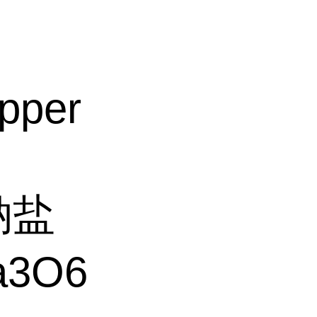
per
钠盐
a3O6