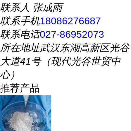
联系人
张成雨
联系手机
18086276687
联系电话
027-86952073
所在地址
武汉东湖高新区光谷
大道41号（现代光谷世贸中
心）
推荐产品