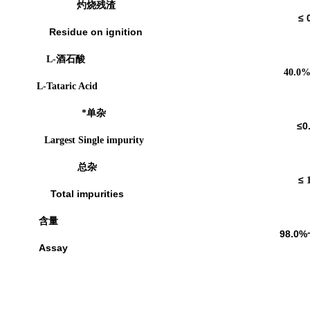
灼烧残渣
≤ 
Residue on ignition
L-
酒石酸
40.0
L-Tataric Acid
*单杂
≤
0
Largest Single impurity
总杂
≤
Total impurities
含量
98.0%
Assay