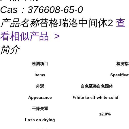
Cas：
376608-65-0
产品名称
替格瑞洛中间体2
查
看相似产品 >
简介
检测项目
检测指
Items
Specifica
外观
白色至
白色固体
类
Appearance
hite to
white solid
W
off-
干燥失重
≤
.0%
2
Loss on drying