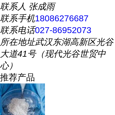
联系人
张成雨
联系手机
18086276687
联系电话
027-86952073
所在地址
武汉东湖高新区光谷
大道41号（现代光谷世贸中
心）
推荐产品