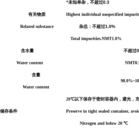
0.3
*未知单杂，不超过
有关物质
Highest individual unspecified impu
1.0%
Related substance
杂总：不超过
Total impurities.NMT1.0%
0
含水量
不超过
Water content
NMT0
含量
98.0%~1
Water content
20
℃以下保存于密封容器内，避光，
储存条件
Preserve in tight sealed container, avoi
Nitrogen and below 20
℃