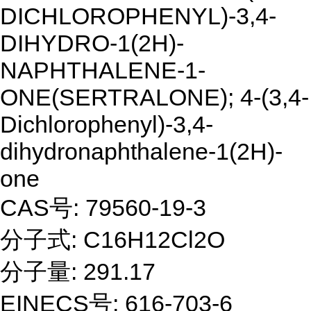
DICHLOROPHENYL)-3,4-
DIHYDRO-1(2H)-
NAPHTHALENE-1-
ONE(SERTRALONE); 4-(3,4-
Dichlorophenyl)-3,4-
dihydronaphthalene-1(2H)-
one
CAS号: 79560-19-3
分子式: C16H12Cl2O
分子量: 291.17
EINECS号: 616-703-6