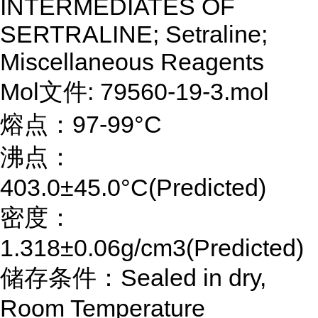
INTERMEDIATES OF
SERTRALINE; Setraline;
Miscellaneous Reagents
Mol文件: 79560-19-3.mol
熔点：97-99°C
沸点：
403.0±45.0°C(Predicted)
密度：
1.318±0.06g/cm3(Predicted)
储存条件：Sealed in dry,
Room Temperature