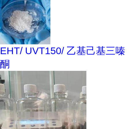
EHT/ UVT150/ 乙基己基三嗪
酮