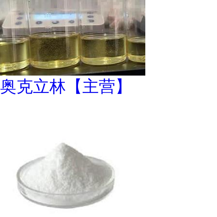
奥克立林【主营】