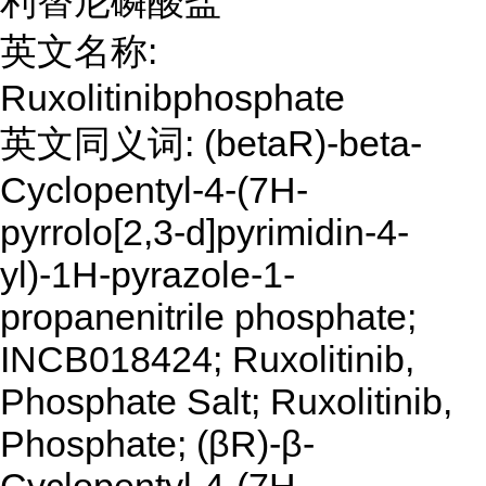
利替尼磷酸盐
英文名称:
Ruxolitinibphosphate
英文同义词: (betaR)-beta-
Cyclopentyl-4-(7H-
pyrrolo[2,3-d]pyrimidin-4-
yl)-1H-pyrazole-1-
propanenitrile phosphate;
INCB018424; Ruxolitinib,
Phosphate Salt; Ruxolitinib,
Phosphate; (βR)-β-