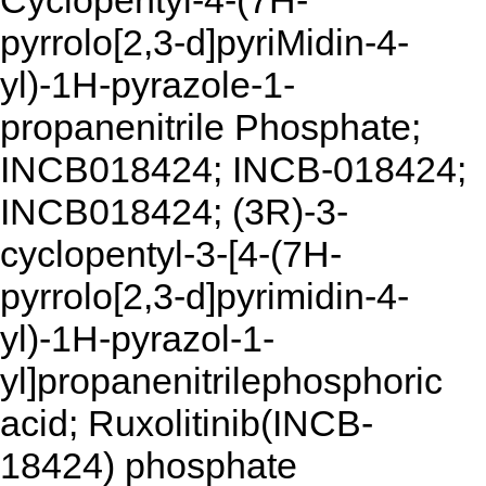
Cyclopentyl-4-(7H-
pyrrolo[2,3-d]pyriMidin-4-
yl)-1H-pyrazole-1-
propanenitrile Phosphate;
INCB018424; INCB-018424;
INCB018424; (3R)-3-
cyclopentyl-3-[4-(7H-
pyrrolo[2,3-d]pyrimidin-4-
yl)-1H-pyrazol-1-
yl]propanenitrilephosphoric
acid; Ruxolitinib(INCB-
18424) phosphate