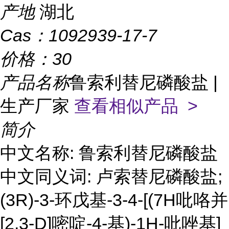
产地
湖北
Cas：
1092939-17-7
价格：
30
产品名称
鲁索利替尼磷酸盐 |
生产厂家
查看相似产品 >
简介
中文名称: 鲁索利替尼磷酸盐
中文同义词: 卢索替尼磷酸盐;
(3R)-3-环戊基-3-4-[(7H吡咯并
[2,3-D]嘧啶-4-基)-1H-吡唑基]