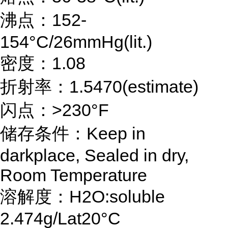
沸点：152-
154°C/26mmHg(lit.)
密度：1.08
折射率：1.5470(estimate)
闪点：>230°F
储存条件：Keep in
darkplace, Sealed in dry,
Room Temperature
溶解度：H2O:soluble
2.474g/Lat20°C