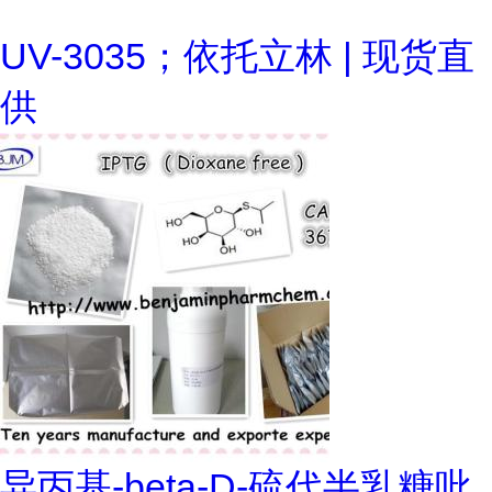
UV-3035；依托立林 | 现货直
供
异丙基-beta-D-硫代半乳糖吡