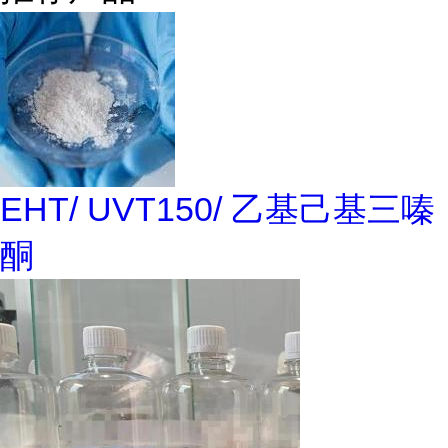
EHT/ UVT150/ 乙基己基三嗪
酮