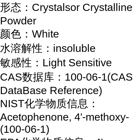
形态：Crystalsor Crystalline
Powder
颜色：White
水溶解性：insoluble
敏感性：Light Sensitive
CAS数据库：100-06-1(CAS
DataBase Reference)
NIST化学物质信息：
Acetophenone, 4'-methoxy-
(100-06-1)