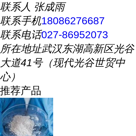
联系人
张成雨
联系手机
18086276687
联系电话
027-86952073
所在地址
武汉东湖高新区光谷
大道41号（现代光谷世贸中
心）
推荐产品