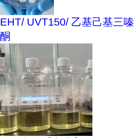
EHT/ UVT150/ 乙基己基三嗪
酮