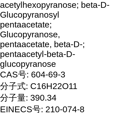
acetylhexopyranose; beta-D-
Glucopyranosyl
pentaacetate;
Glucopyranose,
pentaacetate, beta-D-;
pentaacetyl-beta-D-
glucopyranose
CAS号: 604-69-3
分子式: C16H22O11
分子量: 390.34
EINECS号: 210-074-8