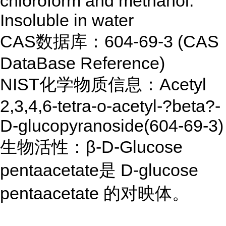
chloroform and methanol.
Insoluble in water
CAS数据库：604-69-3 (CAS
DataBase Reference)
NIST化学物质信息：Acetyl
2,3,4,6-tetra-o-acetyl-?beta?-
D-glucopyranoside(604-69-3)
生物活性：β-D-Glucose
pentaacetate是 D-glucose
pentaacetate 的对映体。