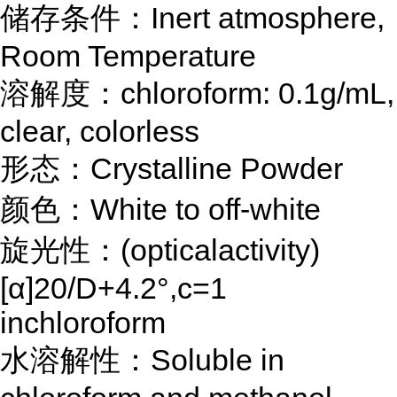
储存条件：Inert atmosphere,
Room Temperature
溶解度：chloroform: 0.1g/mL,
clear, colorless
形态：Crystalline Powder
颜色：White to off-white
旋光性：(opticalactivity)
[α]20/D+4.2°,c=1
inchloroform
水溶解性：Soluble in