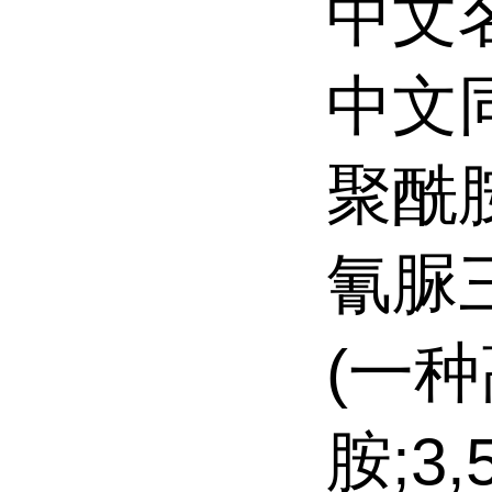
中文
中文
聚酰
氰脲
(一
胺;3