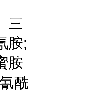
、三
氰胺;
蜜胺
聚氰酰