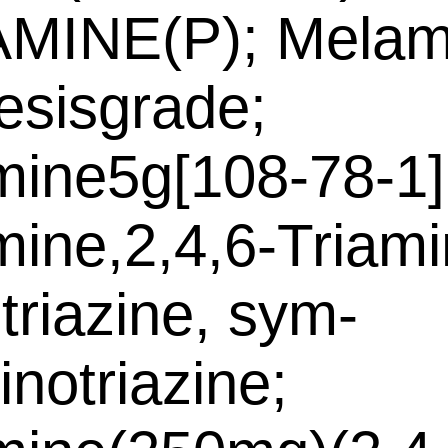
MINE(P); Melam
esisgrade;
ine5g[108-78-1]
ine,2,4,6-Triami
-triazine, sym-
inotriazine;