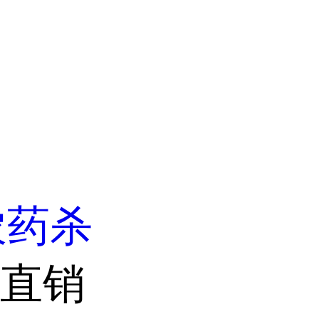
农药杀
家直销