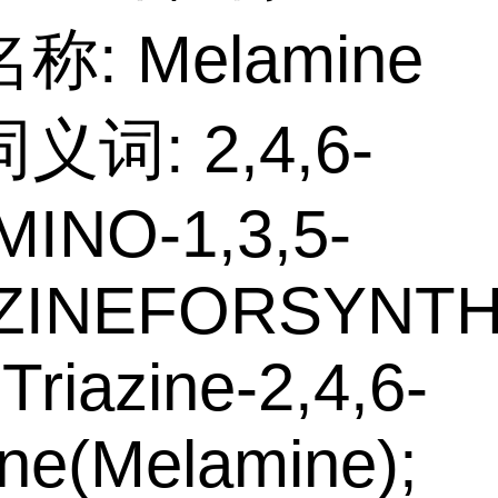
称: Melamine
词: 2,4,6-
MINO-1,3,5-
ZINEFORSYNTH
-Triazine-2,4,6-
ine(Melamine);