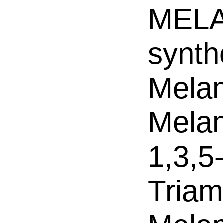
MELA
synth
Melam
Melam
1,3,5
Triam