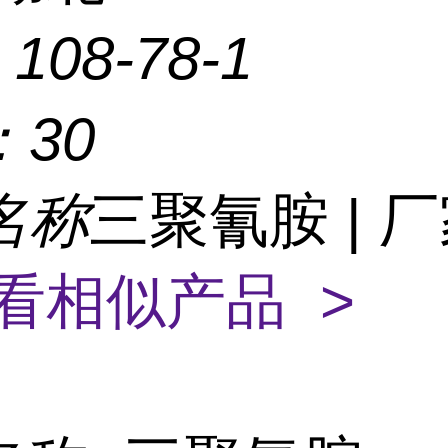
：
108-78-1
：
30
名称
三聚氰胺 | 
看相似产品 >