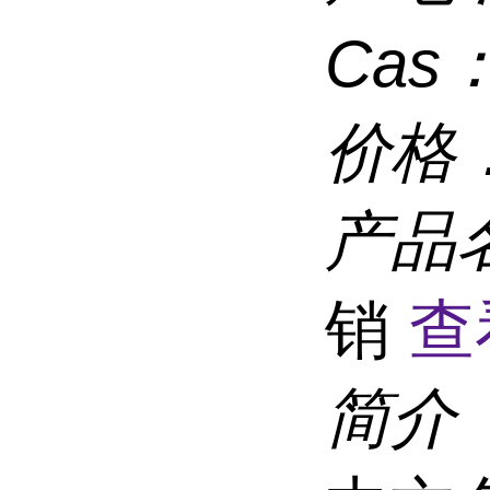
Cas
价格
产品
销
查
简介