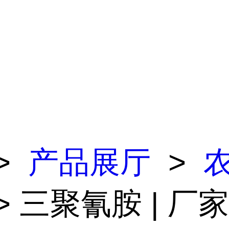
>
产品展厅
>
> 三聚氰胺 | 厂