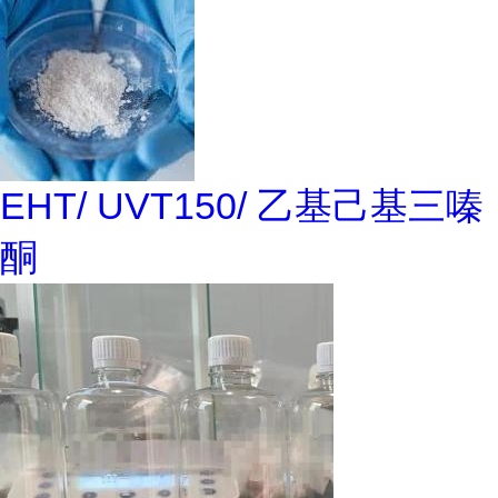
EHT/ UVT150/ 乙基己基三嗪
酮