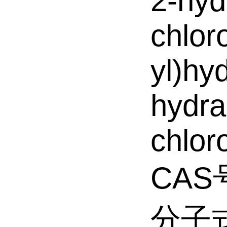
2-hyd
chlor
yl)hy
hydra
chlor
CAS号
分子式