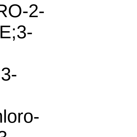
RO-2-
E;3-
3-
loro-