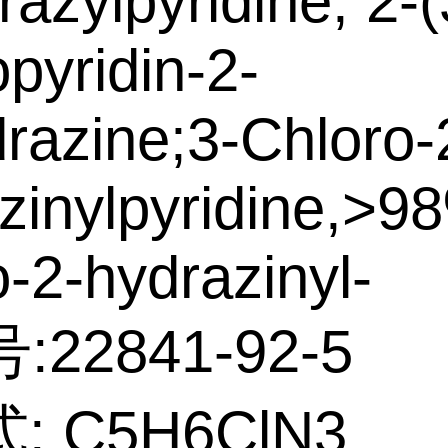
razylpyridine; 2-(
opyridin-2-
drazine;3-Chloro-
zinylpyridine,>98
o-2-hydrazinyl-
:22841-92-5
: C5H6ClN3