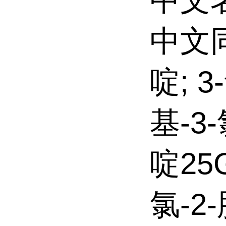
中文名
中文同
啶; 3
基-3
啶25G
氯-2