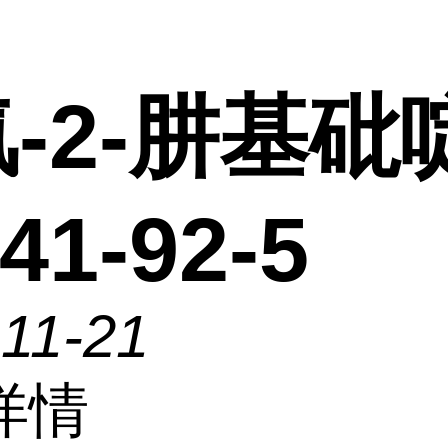
氯-2-肼基砒啶
41-92-5
11-21
详情