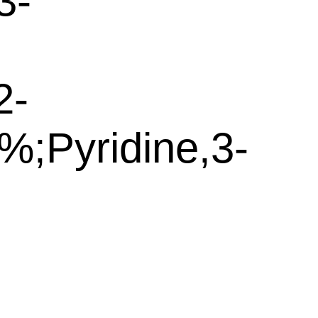
3-
2-
%;Pyridine,3-