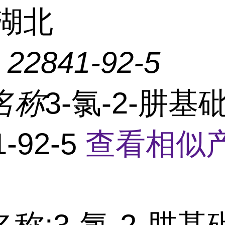
湖北
：
22841-92-5
名称
3-氯-2-肼基砒
1-92-5
查看相似产