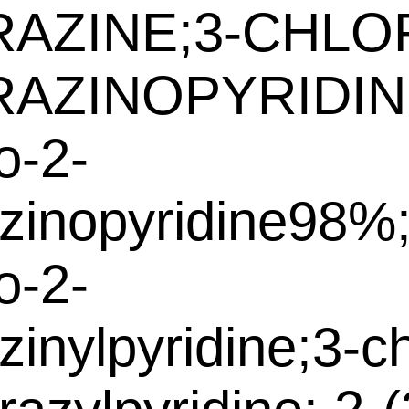
AZINE;3-CHLO
AZINOPYRIDIN
o-2-
zinopyridine98%;
o-2-
zinylpyridine;3-ch