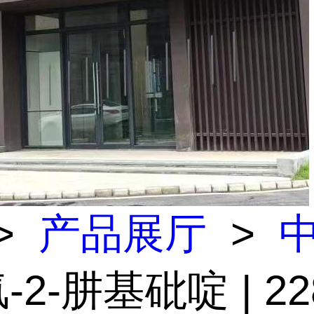
>
产品展厅
>
氯-2-肼基砒啶 | 22