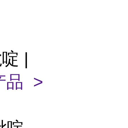
啶 |
品 >