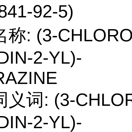
841-92-5)
称: (3-CHLORO
DIN-2-YL)-
RAZINE
义词: (3-CHLO
DIN-2-YL)-