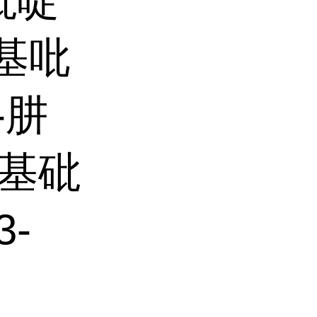
砒啶
肼基吡
-肼
肼基砒
3-