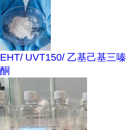
EHT/ UVT150/ 乙基己基三嗪
酮